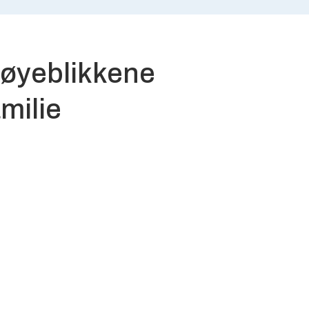
e øyeblikkene
milie