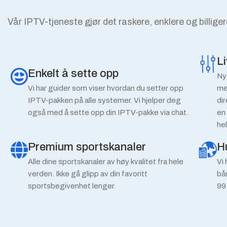
Vår IPTV-tjeneste gjør det raskere, enklere og billiger
L
Enkelt å sette opp
Ny
Vi har guider som viser hvordan du setter opp
me
IPTV-pakken på alle systemer. Vi hjelper deg
di
også med å sette opp din IPTV-pakke via chat.
en
he
Premium sportskanaler
H
Alle dine sportskanaler av høy kvalitet fra hele
Vi
verden. Ikke gå glipp av din favoritt
bå
sportsbegivenhet lenger.
99