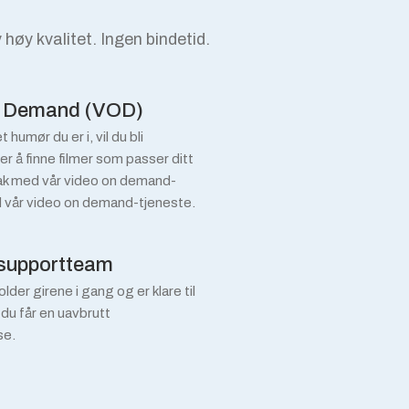
 høy kvalitet. Ingen bindetid.
n Demand (VOD)
 humør du er i, vil du bli
r å finne filmer som passer ditt
k med vår video on demand-
 vår video on demand-tjeneste.
 supportteam
lder girene i gang og er klare til
 du får en uavbrutt
se.