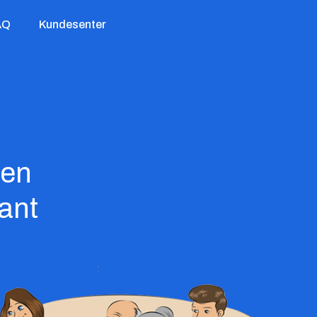
AQ
Kundesenter
 en
lant