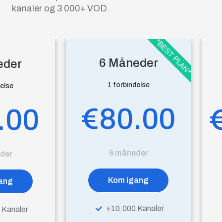
kanaler og 3 000+ VOD.
*BEST PLAN*
6 Måneder
eder
1 forbindelse
delse
€80.00
.00
6 måneder
der
Kom igang
ang
+10.000 Kanaler
 Kanaler