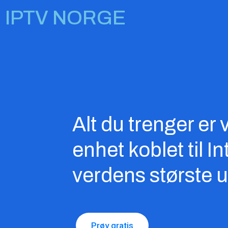
Hopp
IPTV NORGE
rett
til
innholdet
Alt du trenger e
enhet koblet til I
verdens største u
Prøv gratis