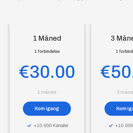
1 Måned
3 Mån
1 forbindelse
1 forbin
€30.00
€50
1 måned
3 måne
Kom igang
Kom ig
+10.000 Kanaler
+10.000