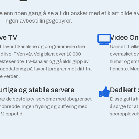
e enn noen gang å se alt du ønsker med et klart bilde av
Ingen avbestillingsgebyrer.
ive TV
Video O
t favorittkanalene og programmene dine
Uansett hvilket
d live-TVen vår. Velg blant over 10 000
overrasket ove
rektesendte TV-kanaler, og gå aldri glipp av
humør og sma
 oppdatering på favorittprogrammet ditt fra
tjeneste. Med
le verden.
urtige og stabile servere
Dedikert
 har de beste iptv-serverne med ubegrenset
Disse gutta ho
ndbredde. Ingen frysing og buffering med
å sørge for at
 % oppetid.
seeropplevel