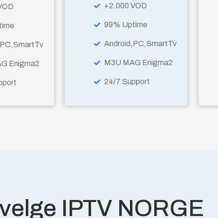
+2.000 VOD
 VOD
99% Uptime
time
Android,PC,SmartTv
,PC,SmartTv
M3U MAG Enigma2
G Enigma2
24/7 Support
pport
 velge IPTV NORGE