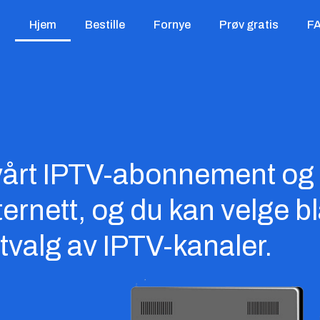
Hjem
Bestille
Fornye
Prøv gratis
F
r vårt IPTV-abonnement og
nternett, og du kan velge b
tvalg av IPTV-kanaler.