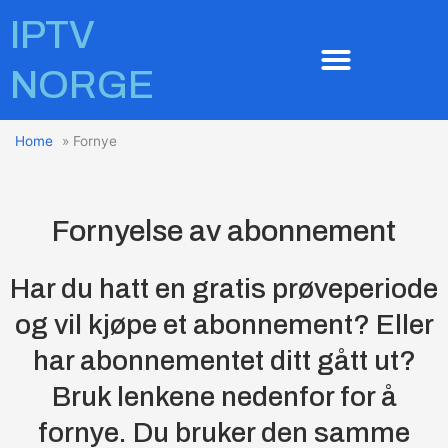
Hopp
IPTV
rett
til
NORGE
innholdet
Home
»
Fornye
Fornyelse av abonnement
Har du hatt en gratis prøveperiode
og vil kjøpe et abonnement? Eller
har abonnementet ditt gått ut?
Bruk lenkene nedenfor for å
fornye. Du bruker den samme