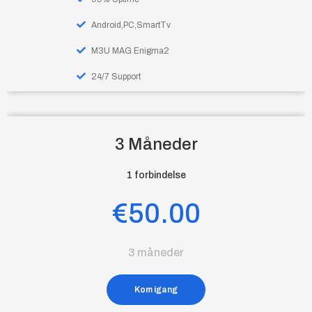
Android,PC,SmartTv
M3U MAG Enigma2
24/7 Support
3 Måneder
1 forbindelse
€50.00
3 måneder
Kom igang